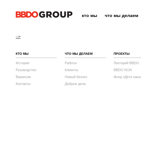
кто мы
что мы делаем
-->
КТО МЫ
ЧТО МЫ ДЕЛАЕМ
ПРОЕКТЫ
История
Работы
Лекторий BBDO
Руководство
Клиенты
BBDO RUN
Вакансии
Новый бизнес
Фонд «Дети наш
Контакты
Добрые дела