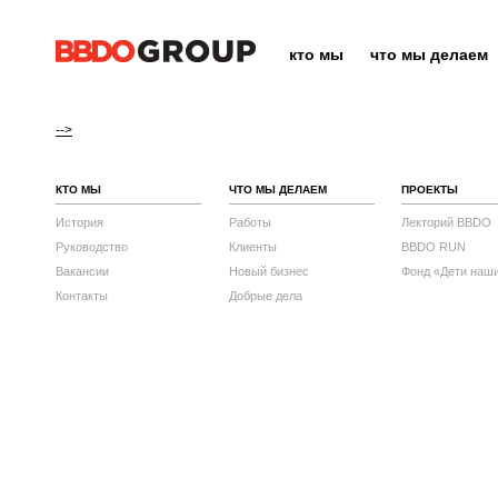
кто мы
что мы делаем
-->
КТО МЫ
ЧТО МЫ ДЕЛАЕМ
ПРОЕКТЫ
История
Работы
Лекторий BBDO
Руководство
Клиенты
BBDO RUN
Вакансии
Новый бизнес
Фонд «Дети наш
Контакты
Добрые дела