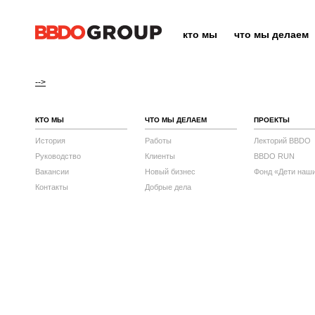
кто мы
что мы делаем
-->
КТО МЫ
ЧТО МЫ ДЕЛАЕМ
ПРОЕКТЫ
История
Работы
Лекторий BBDO
Руководство
Клиенты
BBDO RUN
Вакансии
Новый бизнес
Фонд «Дети наш
Контакты
Добрые дела