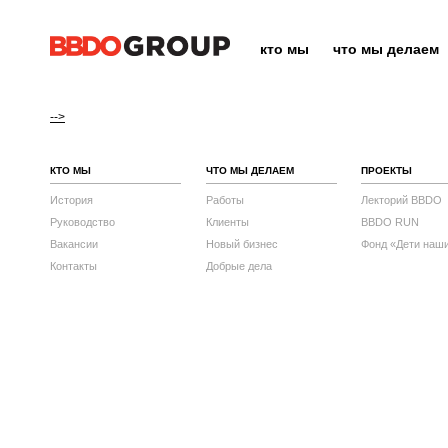
кто мы
что мы делаем
-->
КТО МЫ
ЧТО МЫ ДЕЛАЕМ
ПРОЕКТЫ
История
Работы
Лекторий BBDO
Руководство
Клиенты
BBDO RUN
Вакансии
Новый бизнес
Фонд «Дети наш
Контакты
Добрые дела