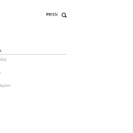
РУ/
EN
А
ding
o
ing Arm