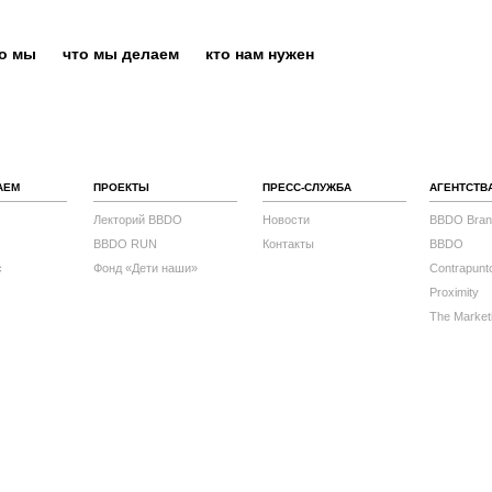
то мы
что мы делаем
кто нам нужен
АЕМ
ПРОЕКТЫ
ПРЕСС-СЛУЖБА
АГЕНТСТВ
Лекторий BBDO
Новости
BBDO Bran
BBDO RUN
Контакты
BBDO
с
Фонд «Дети наши»
Contrapunt
Proximity
The Market