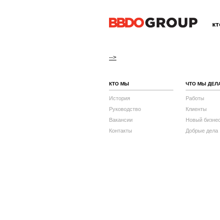
к
-->
КТО МЫ
ЧТО МЫ ДЕЛ
История
Работы
Руководство
Клиенты
Вакансии
Новый бизне
Контакты
Добрые дела