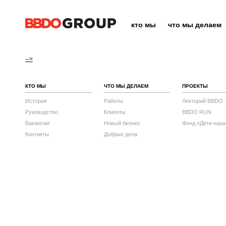
кто мы
что мы делаем
-->
КТО МЫ
ЧТО МЫ ДЕЛАЕМ
ПРОЕКТЫ
История
Работы
Лекторий BBDO
Руководство
Клиенты
BBDO RUN
Вакансии
Новый бизнес
Фонд «Дети наш
Контакты
Добрые дела