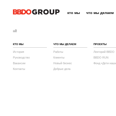
кто мы
что мы делаем
-->
КТО МЫ
ЧТО МЫ ДЕЛАЕМ
ПРОЕКТЫ
История
Работы
Лекторий BBDO
Руководство
Клиенты
BBDO RUN
Вакансии
Новый бизнес
Фонд «Дети наш
Контакты
Добрые дела