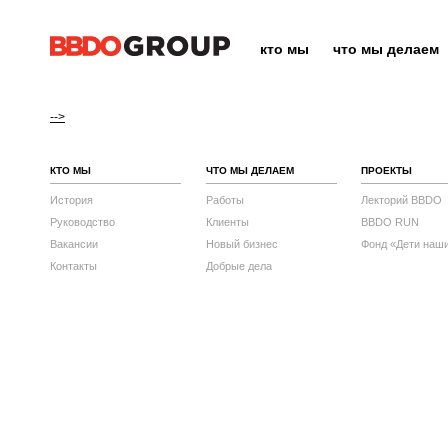
кто мы
что мы делаем
-->
КТО МЫ
ЧТО МЫ ДЕЛАЕМ
ПРОЕКТЫ
История
Работы
Лекторий BBDO
Руководство
Клиенты
BBDO RUN
Вакансии
Новый бизнес
Фонд «Дети наш
Контакты
Добрые дела