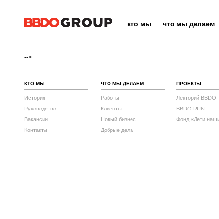
кто мы
что мы делаем
-->
КТО МЫ
ЧТО МЫ ДЕЛАЕМ
ПРОЕКТЫ
История
Работы
Лекторий BBDO
Руководство
Клиенты
BBDO RUN
Вакансии
Новый бизнес
Фонд «Дети наш
Контакты
Добрые дела