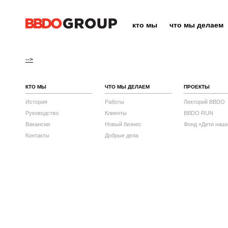
кто мы
что мы делаем
-->
КТО МЫ
ЧТО МЫ ДЕЛАЕМ
ПРОЕКТЫ
История
Работы
Лекторий BBDO
Руководство
Клиенты
BBDO RUN
Вакансии
Новый бизнес
Фонд «Дети наш
Контакты
Добрые дела