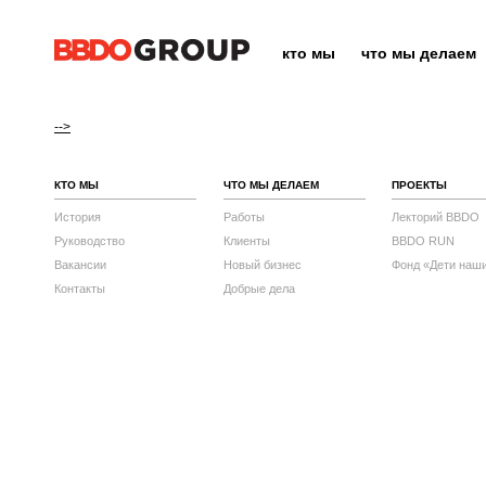
кто мы
что мы делаем
-->
КТО МЫ
ЧТО МЫ ДЕЛАЕМ
ПРОЕКТЫ
История
Работы
Лекторий BBDO
Руководство
Клиенты
BBDO RUN
Вакансии
Новый бизнес
Фонд «Дети наш
Контакты
Добрые дела