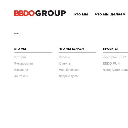
кто мы
что мы делаем
-->
КТО МЫ
ЧТО МЫ ДЕЛАЕМ
ПРОЕКТЫ
История
Работы
Лекторий BBDO
Руководство
Клиенты
BBDO RUN
Вакансии
Новый бизнес
Фонд «Дети наш
Контакты
Добрые дела