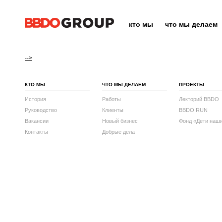
кто мы
что мы делаем
-->
КТО МЫ
ЧТО МЫ ДЕЛАЕМ
ПРОЕКТЫ
История
Работы
Лекторий BBDO
Руководство
Клиенты
BBDO RUN
Вакансии
Новый бизнес
Фонд «Дети наш
Контакты
Добрые дела