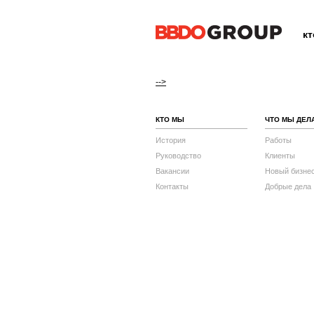
к
-->
КТО МЫ
ЧТО МЫ ДЕЛ
История
Работы
Руководство
Клиенты
Вакансии
Новый бизне
Контакты
Добрые дела