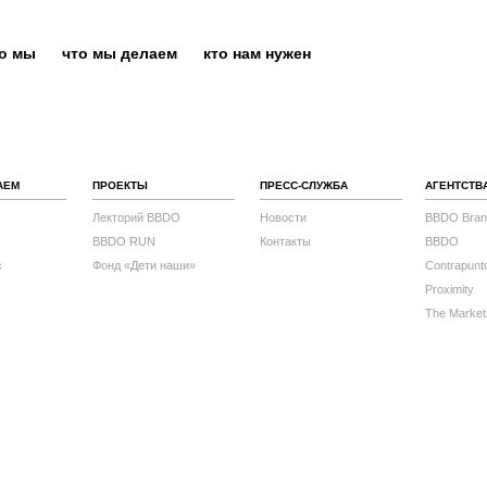
то мы
что мы делаем
кто нам нужен
АЕМ
ПРОЕКТЫ
ПРЕСС-СЛУЖБА
АГЕНТСТВ
Лекторий BBDO
Новости
BBDO Bran
BBDO RUN
Контакты
BBDO
с
Фонд «Дети наши»
Contrapunt
Proximity
The Market