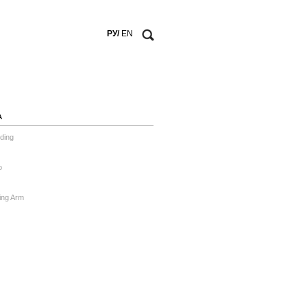
РУ/
EN
А
ding
o
ing Arm