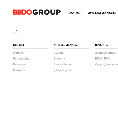
кто мы
что мы делаем
-->
КТО МЫ
ЧТО МЫ ДЕЛАЕМ
ПРОЕКТЫ
История
Работы
Лекторий BBDO
Руководство
Клиенты
BBDO RUN
Вакансии
Новый бизнес
Фонд «Дети наш
Контакты
Добрые дела