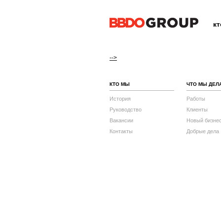
к
-->
КТО МЫ
ЧТО МЫ ДЕЛ
История
Работы
Руководство
Клиенты
Вакансии
Новый бизне
Контакты
Добрые дела