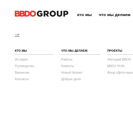
кто мы
что мы делаем
-->
КТО МЫ
ЧТО МЫ ДЕЛАЕМ
ПРОЕКТЫ
История
Работы
Лекторий BBDO
Руководство
Клиенты
BBDO RUN
Вакансии
Новый бизнес
Фонд «Дети наш
Контакты
Добрые дела