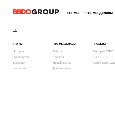
кто мы
что мы делаем
-->
КТО МЫ
ЧТО МЫ ДЕЛАЕМ
ПРОЕКТЫ
История
Работы
Лекторий BBDO
Руководство
Клиенты
BBDO RUN
Вакансии
Новый бизнес
Фонд «Дети наш
Контакты
Добрые дела