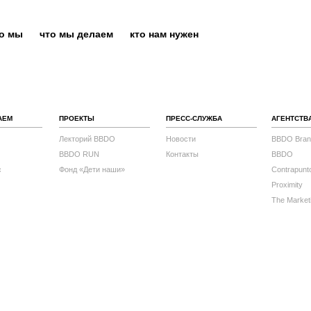
то мы
что мы делаем
кто нам нужен
АЕМ
ПРОЕКТЫ
ПРЕСС-СЛУЖБА
АГЕНТСТВ
Лекторий BBDO
Новости
BBDO Bran
BBDO RUN
Контакты
BBDO
с
Фонд «Дети наши»
Contrapunt
Proximity
The Market