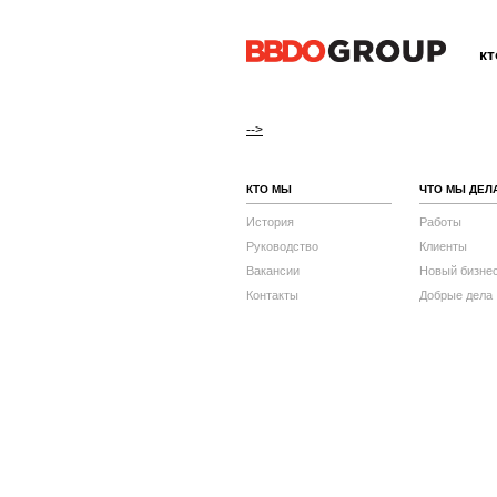
к
-->
КТО МЫ
ЧТО МЫ ДЕЛ
История
Работы
Руководство
Клиенты
Вакансии
Новый бизне
Контакты
Добрые дела