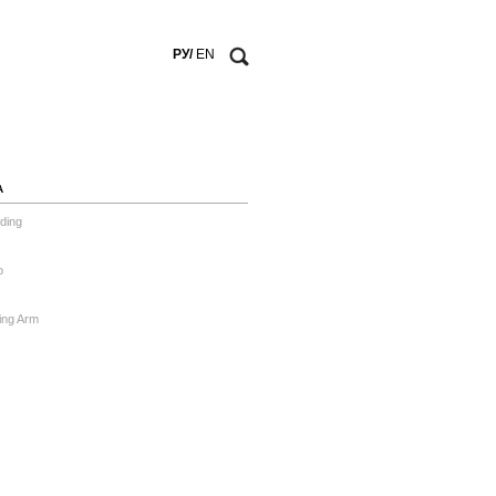
РУ/
EN
А
ding
o
ing Arm