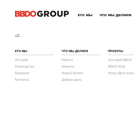
кто мы
что мы делаем
-->
КТО МЫ
ЧТО МЫ ДЕЛАЕМ
ПРОЕКТЫ
История
Работы
Лекторий BBDO
Руководство
Клиенты
BBDO RUN
Вакансии
Новый бизнес
Фонд «Дети наш
Контакты
Добрые дела