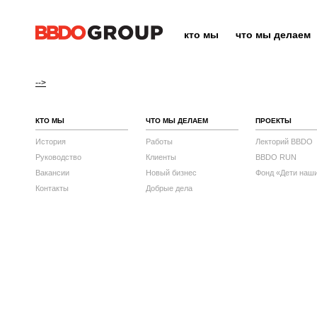
кто мы
что мы делаем
-->
КТО МЫ
ЧТО МЫ ДЕЛАЕМ
ПРОЕКТЫ
История
Работы
Лекторий BBDO
Руководство
Клиенты
BBDO RUN
Вакансии
Новый бизнес
Фонд «Дети наш
Контакты
Добрые дела