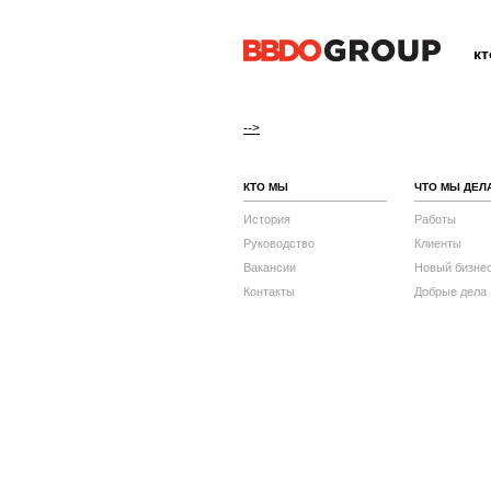
к
-->
КТО МЫ
ЧТО МЫ ДЕЛ
История
Работы
Руководство
Клиенты
Вакансии
Новый бизне
Контакты
Добрые дела