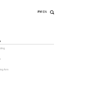
РУ/
EN
А
ding
o
ing Arm