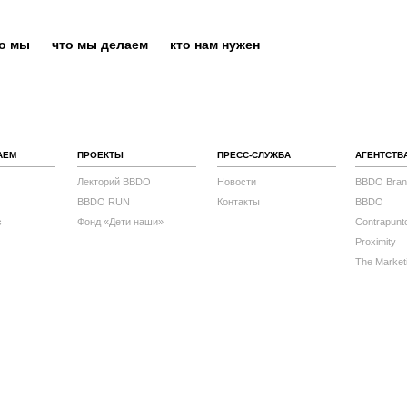
то мы
что мы делаем
кто нам нужен
АЕМ
ПРОЕКТЫ
ПРЕСС-СЛУЖБА
АГЕНТСТВ
Лекторий BBDO
Новости
BBDO Bran
BBDO RUN
Контакты
BBDO
с
Фонд «Дети наши»
Contrapunt
Proximity
The Market