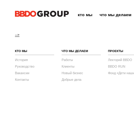
кто мы
что мы делаем
-->
КТО МЫ
ЧТО МЫ ДЕЛАЕМ
ПРОЕКТЫ
История
Работы
Лекторий BBDO
Руководство
Клиенты
BBDO RUN
Вакансии
Новый бизнес
Фонд «Дети наш
Контакты
Добрые дела