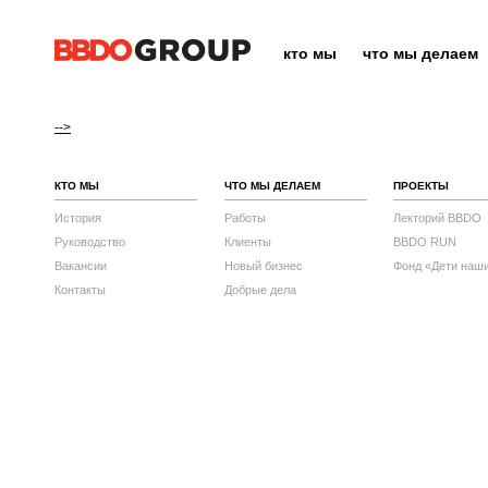
кто мы
что мы делаем
-->
КТО МЫ
ЧТО МЫ ДЕЛАЕМ
ПРОЕКТЫ
История
Работы
Лекторий BBDO
Руководство
Клиенты
BBDO RUN
Вакансии
Новый бизнес
Фонд «Дети наш
Контакты
Добрые дела