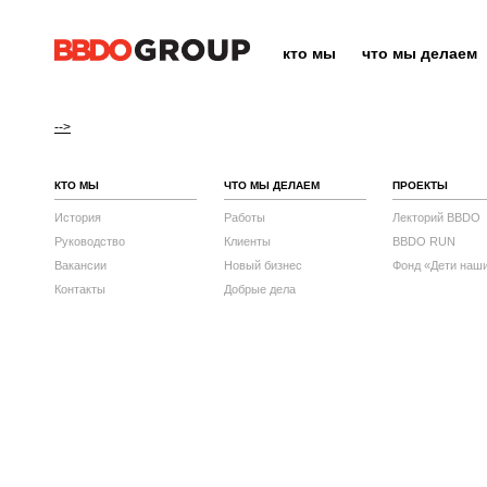
кто мы
что мы делаем
-->
КТО МЫ
ЧТО МЫ ДЕЛАЕМ
ПРОЕКТЫ
История
Работы
Лекторий BBDO
Руководство
Клиенты
BBDO RUN
Вакансии
Новый бизнес
Фонд «Дети наш
Контакты
Добрые дела