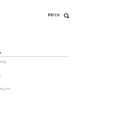
РУ/
EN
А
ding
o
ing Arm