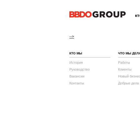
к
-->
КТО МЫ
ЧТО МЫ ДЕЛ
История
Работы
Руководство
Клиенты
Вакансии
Новый бизне
Контакты
Добрые дела