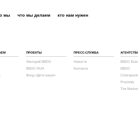
то мы
что мы делаем
кто нам нужен
АЕМ
ПРОЕКТЫ
ПРЕСС-СЛУЖБА
АГЕНТСТВ
Лекторий BBDO
Новости
BBDO Bran
BBDO RUN
Контакты
BBDO
с
Фонд «Дети наши»
Contrapunt
Proximity
The Market