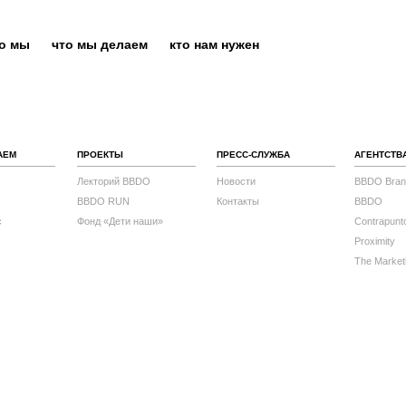
то мы
что мы делаем
кто нам нужен
АЕМ
ПРОЕКТЫ
ПРЕСС-СЛУЖБА
АГЕНТСТВ
Лекторий BBDO
Новости
BBDO Bran
BBDO RUN
Контакты
BBDO
с
Фонд «Дети наши»
Contrapunt
Proximity
The Market