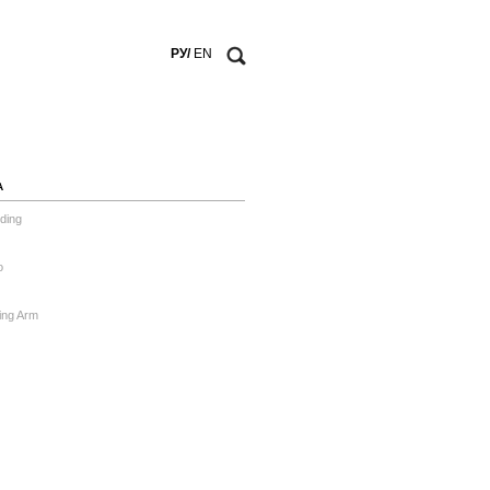
РУ/
EN
А
ding
o
ing Arm