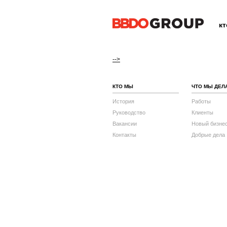
к
-->
КТО МЫ
ЧТО МЫ ДЕЛ
История
Работы
Руководство
Клиенты
Вакансии
Новый бизне
Контакты
Добрые дела