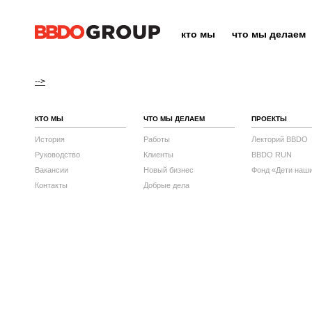
кто мы
что мы делаем
-->
КТО МЫ
ЧТО МЫ ДЕЛАЕМ
ПРОЕКТЫ
История
Работы
Лекторий BBDO
Руководство
Клиенты
BBDO RUN
Вакансии
Новый бизнес
Фонд «Дети наш
Контакты
Добрые дела