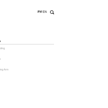
РУ/
EN
А
ding
o
ing Arm