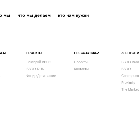
то мы
что мы делаем
кто нам нужен
АЕМ
ПРОЕКТЫ
ПРЕСС-СЛУЖБА
АГЕНТСТВ
Лекторий BBDO
Новости
BBDO Bran
BBDO RUN
Контакты
BBDO
с
Фонд «Дети наши»
Contrapunt
Proximity
The Market