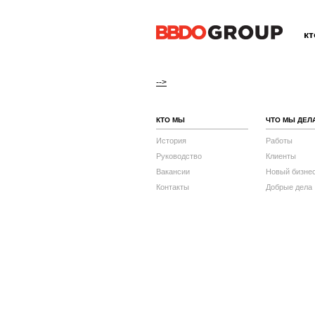
к
-->
КТО МЫ
ЧТО МЫ ДЕЛ
История
Работы
Руководство
Клиенты
Вакансии
Новый бизне
Контакты
Добрые дела