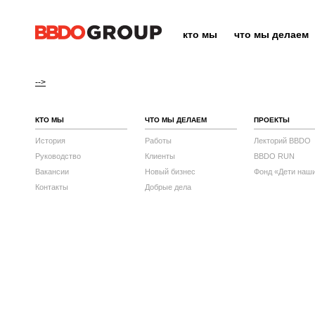
кто мы
что мы делаем
-->
КТО МЫ
ЧТО МЫ ДЕЛАЕМ
ПРОЕКТЫ
История
Работы
Лекторий BBDO
Руководство
Клиенты
BBDO RUN
Вакансии
Новый бизнес
Фонд «Дети наш
Контакты
Добрые дела