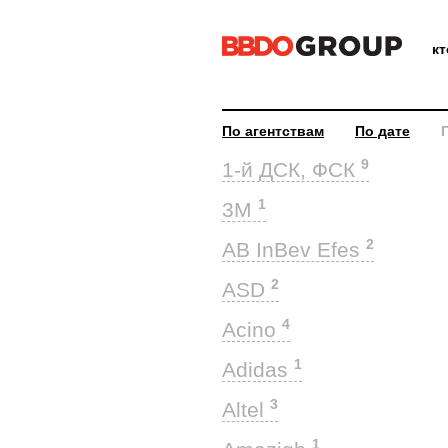
к
По агентствам
По дате
9
1-й ДСК, ФСК
1
3M
2
AB InBev Efes
2
ASD
4
Acino
1
Adidas
3
Altel
1