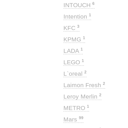
6
INTOUCH
1
Intention
3
KFC
1
KPMG
1
LADA
1
LEGO
2
L`oreal
2
Laimon Fresh
2
Leroy Merlin
1
METRO
99
Mars