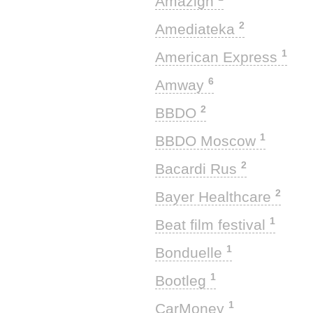
Amazigh
2
Amediateka
1
American Express
6
Amway
2
BBDO
1
BBDO Moscow
2
Bacardi Rus
2
Bayer Healthcare
1
Beat film festival
1
Bonduelle
1
Bootleg
1
CarMoney