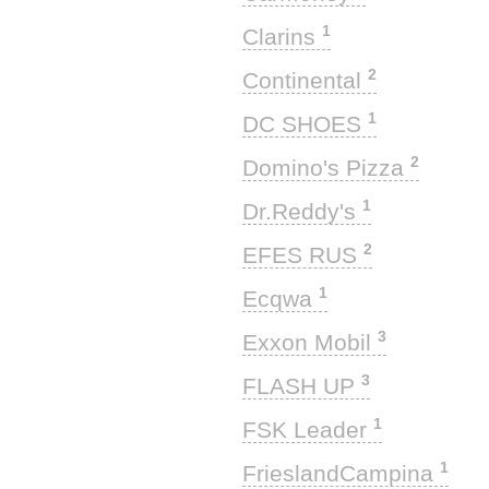
1
Clarins
2
Continental
1
DC SHOES
2
Domino's Pizza
1
Dr.Reddy's
2
EFES RUS
1
Ecqwa
3
Exxon Mobil
3
FLASH UP
1
FSK Leader
1
FrieslandCampina