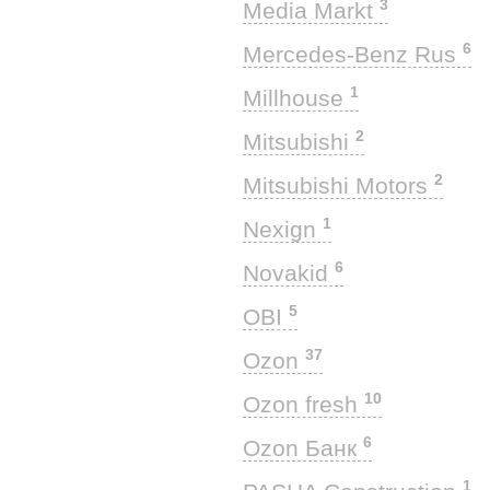
3
Media Markt
6
Mercedes-Benz Rus
1
Millhouse
2
Mitsubishi
2
Mitsubishi Motors
1
Nexign
6
Novakid
5
OBI
37
Ozon
10
Ozon fresh
6
Ozon Банк
1