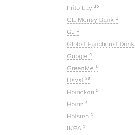
15
Frito Lay
1
GE Money Bank
1
GJ
Global Functional Drin
4
Google
1
GreenMe
20
Haval
5
Heineken
4
Heinz
1
Holsten
1
IKEA