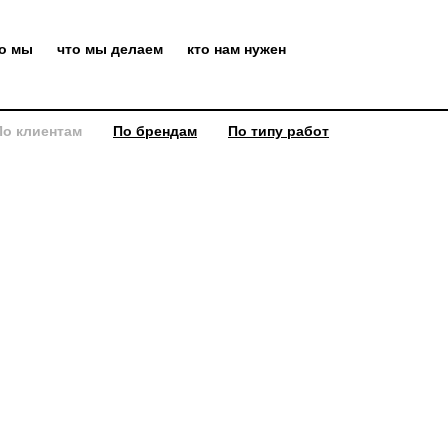
то мы
что мы делаем
кто нам нужен
По клиентам
По брендам
По типу работ