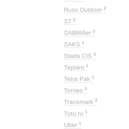
2
Russ Outdoor
2
S7
2
SABMiller
1
SAKS
2
Stada CIS
1
Teplant
1
Tetra Pak
1
Torneo
2
Transmark
1
Tutu.ru
1
Uber