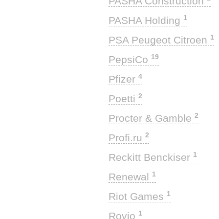
PASHA Construction
1
PASHA Holding
1
PSA Peugeot Citroen
19
PepsiCo
4
Pfizer
2
Poetti
2
Procter & Gamble
2
Profi.ru
1
Reckitt Benckiser
1
Renewal
1
Riot Games
1
Rovio