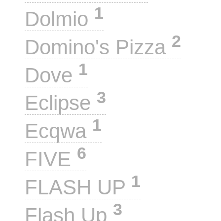
1
Dolmio
2
Domino's Pizza
1
Dove
3
Eclipse
1
Ecqwa
6
FIVE
1
FLASH UP
3
Flash Up