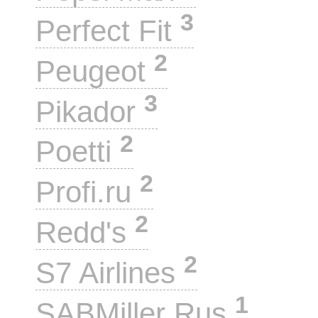
3
Perfect Fit
2
Peugeot
3
Pikador
2
Poetti
2
Profi.ru
2
Redd's
2
S7 Airlines
1
SABMiller Rus