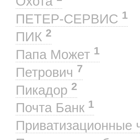
Охота
1
ПЕТЕР-СЕРВИС
2
ПИК
1
Папа Может
7
Петрович
2
Пикадор
1
Почта Банк
Приватизационные 