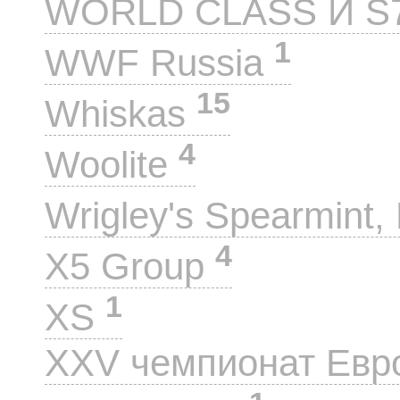
WORLD CLASS И S
1
WWF Russia
15
Whiskas
4
Woolite
Wrigley's Spearmint, 
4
X5 Group
1
XS
XXV чемпионат Евр