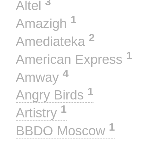
3
Altel
1
Amazigh
2
Amediateka
1
American Express
4
Amway
1
Angry Birds
1
Artistry
1
BBDO Moscow