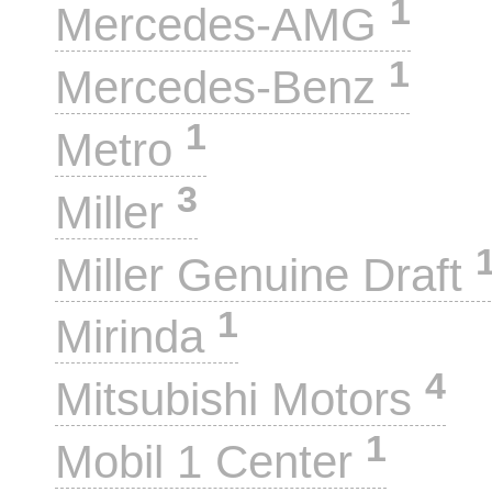
1
Mercedes-AMG
1
Mercedes-Benz
1
Metro
3
Miller
Miller Genuine Draft
1
Mirinda
4
Mitsubishi Motors
1
Mobil 1 Center