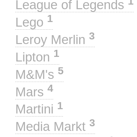
1
League of Legends
1
Lego
3
Leroy Merlin
1
Lipton
5
M&M's
4
Mars
1
Martini
3
Media Markt