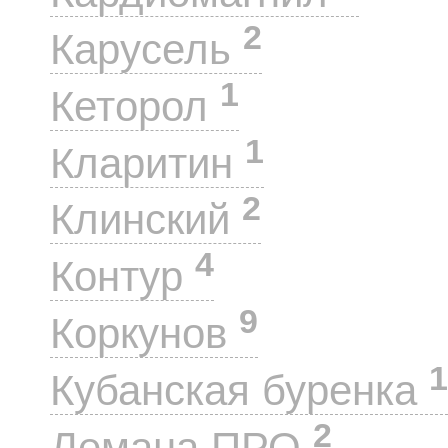
2
Карусель
1
Кеторол
1
Кларитин
2
Клинский
4
Контур
9
Коркунов
1
Кубанская буренка
2
Лемана ПРО