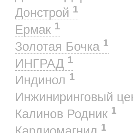
1
Донстрой
1
Ермак
1
Золотая Бочка
1
ИНГРАД
1
Индинол
Инжиниринговый це
1
Калинов Родник
1
Кардиомагнил