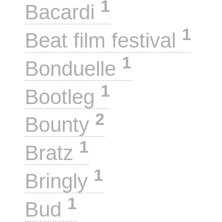
1
Bacardi
1
Beat film festival
1
Bonduelle
1
Bootleg
2
Bounty
1
Bratz
1
Bringly
1
Bud