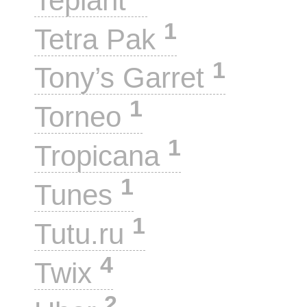
Teplant
1
Tetra Pak
1
Tony’s Garret
1
Torneo
1
Tropicana
1
Tunes
1
Tutu.ru
4
Twix
2