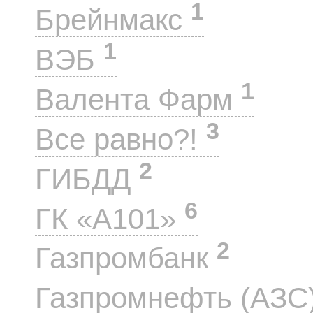
1
Брейнмакс
1
ВЭБ
1
Валента Фарм
3
Все равно?!
2
ГИБДД
6
ГК «А101»
2
Газпромбанк
Газпромнефть (АЗС