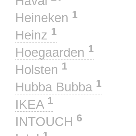
Haval
1
Heineken
1
Heinz
1
Hoegaarden
1
Holsten
1
Hubba Bubba
1
IKEA
6
INTOUCH
1