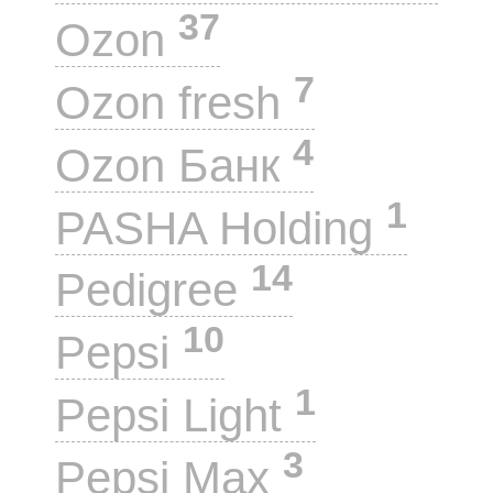
37
Ozon
7
Ozon fresh
4
Ozon Банк
1
PASHA Holding
14
Pedigree
10
Pepsi
1
Pepsi Light
3
Pepsi Max