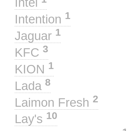
Intel
1
Intention
1
Jaguar
3
KFC
1
KION
8
Lada
2
Laimon Fresh
10
Lay's