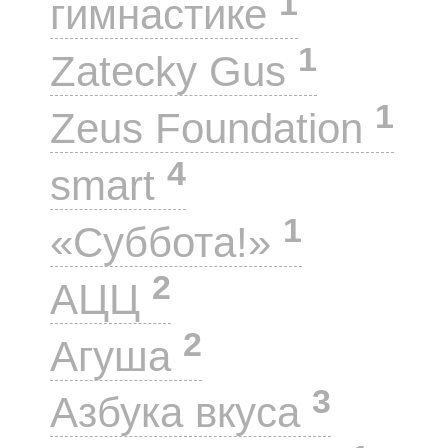
1
гимнастике
1
Zatecky Gus
1
Zeus Foundation
4
smart
1
«Суббота!»
2
АЦЦ
2
Агуша
3
Азбука вкуса