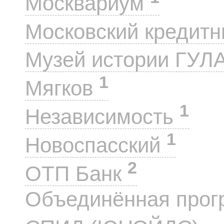
Москвариум
Московский кредит
Музей истории ГУЛ
1
Мягков
1
Независимость
1
Новоспасский
2
ОТП Банк
Объединённая прог
1