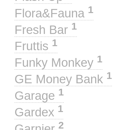
1
Flora&Fauna
1
Fresh Bar
1
Fruttis
1
Funky Monkey
1
GE Money Bank
1
Garage
1
Gardex
2
Garnier