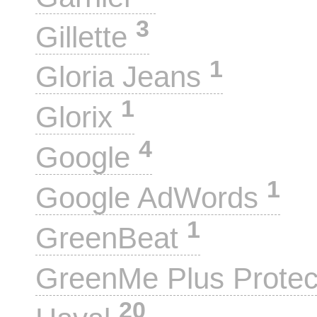
3
Gillette
1
Gloria Jeans
1
Glorix
4
Google
1
Google AdWords
1
GreenBeat
GreenMe Plus Prote
20