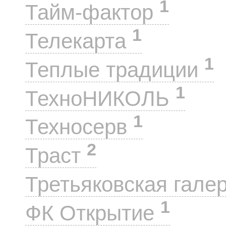
1
Тайм-фактор
1
Телекарта
1
Теплые традиции
1
ТехноНИКОЛЬ
1
Техносерв
2
Траст
Третьяковская гале
1
ФК Открытие