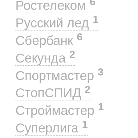
6
Ростелеком
1
Русский лед
6
Сбербанк
2
Секунда
3
Спортмастер
2
СтопСПИД
1
Строймастер
1
Суперлига