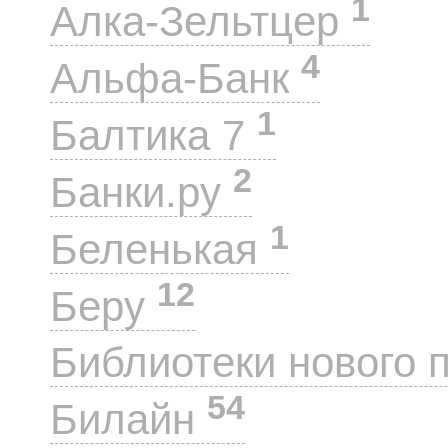
1
Алка-Зельтцер
4
Альфа-Банк
1
Балтика 7
2
Банки.ру
1
Беленькая
12
Беру
Библиотеки нового 
54
Билайн