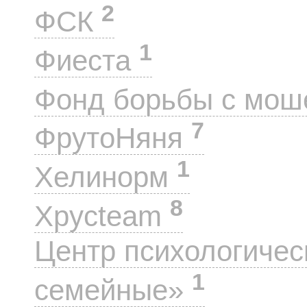
2
ФСК
1
Фиеста
Фонд борьбы с мо
7
ФрутоНяня
1
Хелинорм
8
Хрусteam
Центр психологиче
1
семейные»