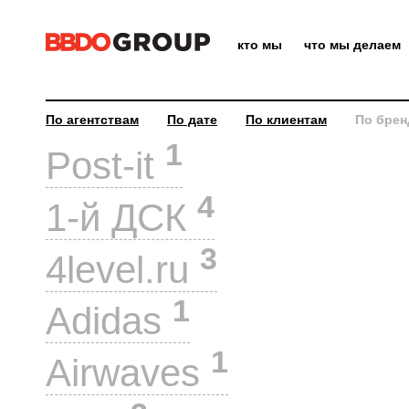
кто мы
что мы делаем
По агентствам
По дате
По клиентам
По брен
1
Post-it
4
1-й ДСК
3
4level.ru
1
Adidas
1
Airwaves