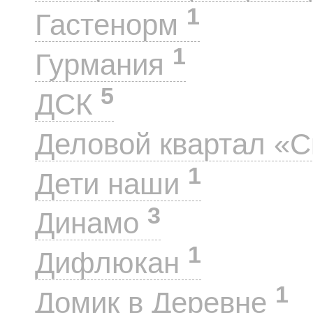
1
Гастенорм
1
Гурмания
5
ДСК
Деловой квартал «
1
Дети наши
3
Динамо
1
Дифлюкан
1
Домик в Деревне