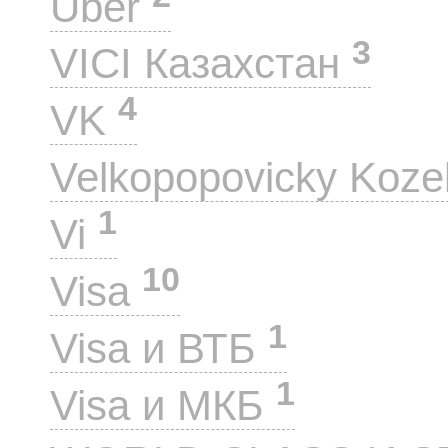
Uber
3
VICI Казахстан
4
VK
Velkopopovicky Koze
1
Vi
10
Visa
1
Visa и ВТБ
1
Visa и МКБ