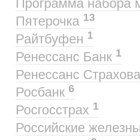
Программа набора 
13
Пятерочка
1
Райтбуфен
1
Ренессанс Банк
Ренессанс Страхов
6
Росбанк
1
Росгосстрах
Российские железн