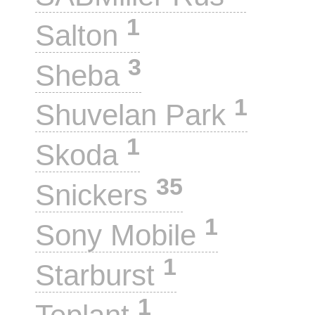
1
Salton
3
Sheba
1
Shuvelan Park
1
Skoda
35
Snickers
1
Sony Mobile
1
Starburst
1