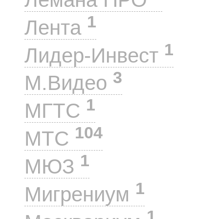
1
Лента
1
Лидер-Инвест
3
М.Видео
1
МГТС
104
МТС
1
МЮЗ
1
Мигрениум
1