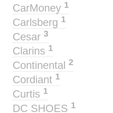
1
CarMoney
1
Carlsberg
3
Cesar
1
Clarins
2
Continental
1
Cordiant
1
Curtis
1
DC SHOES