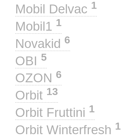
1
Mobil Delvac
1
Mobil1
6
Novakid
5
OBI
6
OZON
13
Orbit
1
Orbit Fruttini
1
Orbit Winterfresh